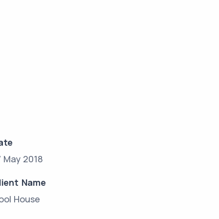
ate
7 May 2018
lient Name
ool House