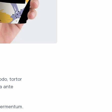
do, tortor
a ante
 fermentum.