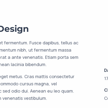
Design
et fermentum. Fusce dapibus, tellus ac
imentum nibh, ut fermentum massa
 erat a ante venenatis. Etiam porta sem
ean lacinia bibendum.
D
 eget metus. Cras mattis consectetur
1
 commodo cursus magna, vel
C
ec sed odio dui. Aenean eu leo quam.
 venenatis vestibulum.
C