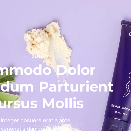
IDENTITY
mmodo Dolor
dum Parturient
ursus Mollis
Integer posuere erat a ante
venenatis dapibus posuere.