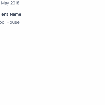
7 May 2018
lient Name
ool House