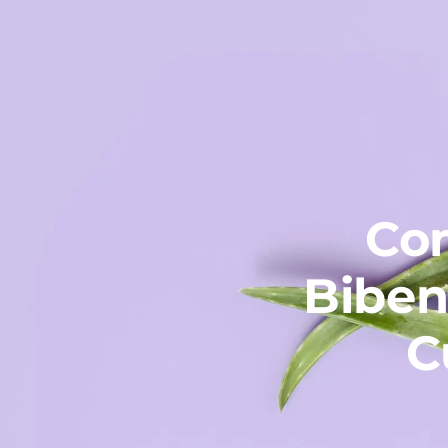
Co
Biben
C