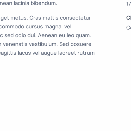
nean lacinia bibendum.
1
C
 eget metus. Cras mattis consectetur
 commodo cursus magna, vel
C
ec sed odio dui. Aenean eu leo quam.
m venenatis vestibulum. Sed posuere
sagittis lacus vel augue laoreet rutrum